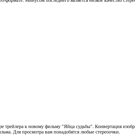
ео-формате. Минусом последнего является низкое качество стере
ре трейлера к новому фильму "Яйца судьбы". Конвертация изоб
ильма. Для просмотра вам понадобятся любые стереоочки.