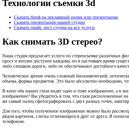
Технологии съемки 3d
Скачать бриф на рекламный ролик или презентацию
Скачать презентацию нашей студии
Скачать прайс лист студии на все услуги
Как снимать 3D стерео?
Наша студия предлагает услуги по стереосъемке различных фи
прост и вполне доступен каждому, но в настоящее время сущес
либо слишком дороги, либо не обеспечивают достойного качест
Человеческое зрение очень сложный биохимический, оптический 
объема, формы предметов. Это было абсолютно необходимо, чтоб
В кино оба наших глаза видят одно и тоже изображение, а в ж
изображение? Вы убедитесь в том, что глаза расположенные на
же самый палец сфотографировать с двух разных точек, имитир
Для того, чтобы полученное изображение можно было рассмотр
рядом картинок, слегка отличающихся друг от друга. Я попыта
телефоном.