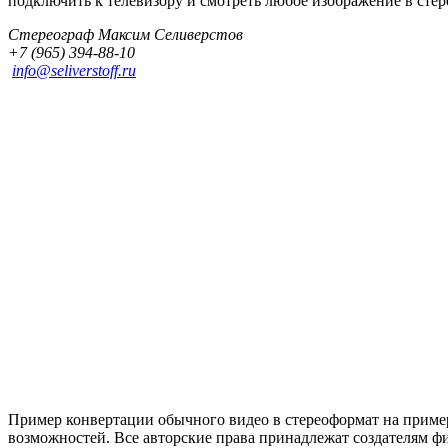
подключить к телевизору и смотреть любое изображение в стер
Стереограф Максим Селиверстов
+7 (965) 394-88-10
info@seliverstoff.ru
Пример конвертации обычного видео в стереоформат на приме
возможностей. Все авторские права принадлежат создателям ф