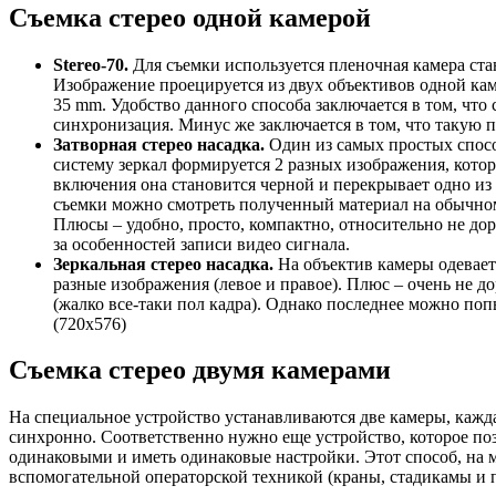
Съемка стерео одной камерой
Stereo-70.
Для съемки используется пленочная камера стан
Изображение проецируется из двух объективов одной кам
35 mm. Удобство данного способа заключается в том, что 
синхронизация. Минус же заключается в том, что такую п
Затворная стерео насадка.
Один из самых простых способ
систему зеркал формируется 2 разных изображения, кото
включения она становится черной и перекрывает одно из 
съемки можно смотреть полученный материал на обычном
Плюсы – удобно, просто, компактно, относительно не доро
за особенностей записи видео сигнала.
Зеркальная стерео насадка.
На объектив камеры одеваетс
разные изображения (левое и правое). Плюс – очень не до
(жалко все-таки пол кадра). Однако последнее можно п
(720х576)
Съемка стерео двумя камерами
На специальное устройство устанавливаются две камеры, кажда
синхронно. Соответственно нужно еще устройство, которое поз
одинаковыми и иметь одинаковые настройки. Этот способ, на м
вспомогательной операторской техникой (краны, стадикамы и п