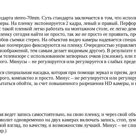
дарта stereo-70mm. Суть стандарта заключается в том, что испол
еры. На пленку экспонируется 2 кадра, левый и правый. Перфора
с такой пленкой легко работать на монтажном столе, ее легко де
ленку сегодня найти не просто, так же не просто ее проявить, 
ов съемки стерео. На объектив видео камеры надевается специал
рые поочередно фиксируются на пленку. Очередностью управляет
изображений, тем самым делает видимым другое). В результате 
 телевизоре с использованием затворных очков (см.ниже), или 
го. Минусы – не регулируется или регулируется в слабых предел
я специальная насадка, которая при помощи зеркал и призм, дел
рого, компактно и просто. Минус – не регулируется или регулиру
опытаться обойти, за счет повышенного разрешения HD камеры, 
я ведет запись самостоятельно, на свою пленку, и через свой о
волит одновременно на двух камерах включать запись, стоп, зум
ой взгляд, по качеству, и возможностям лучший. Минус – не сл
р.)