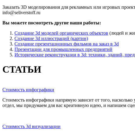
Заказать 3D моделирования для рекламных или игровых проекто
info@seliverstoff.ru
Вы можете посмотреть другие наши работы:
Создание 3d моделей органических объектов
(людей и жи
Создание 3d иллюстраций (картин)
Создание презентационных фильмов на заказ в 3d
Презентации для промышленных предприятий
Исторические реконструкции в 3d: техники, зданий, пре
СТАТЬИ
Стоимость инфографики
Стоимость инфографики напрямую зависит от того, насколько у
отдел, мы придумаем для вас креативную идею, и напишем сцена
Стоимость 3d визуализации