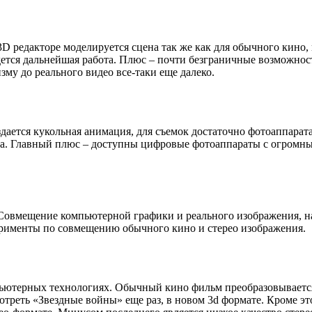
D редакторе моделируется сцена так же как для обычного кино, 
дется дальнейшая работа. Плюс – почти безграничные возможнос
зму до реального видео все-таки еще далеко.
дается кукольная анимация, для съемок достаточно фотоаппарат
ата. Главный плюс – доступны цифровые фотоаппараты с огромн
овмещение компьютерной графики и реального изображения, на 
ерименты по совмещению обычного кино и стерео изображения.
пьютерных технологиях. Обычный кино фильм преобразовывается
смотреть «Звездные войны» еще раз, в новом 3d формате. Кроме 