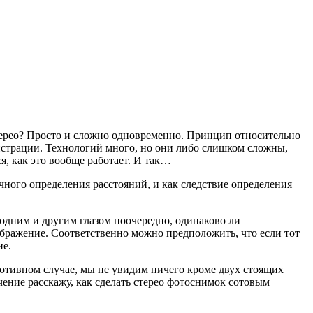
терео? Просто и сложно одновременно. Принцип относительно
онстрации. Технологий много, но они либо слишком сложны,
я, как это вообще работает. И так…
очного определения расстояний, и как следствие определения
 одним и другим глазом поочередно, одинаково ли
ображение. Соответственно можно предположить, что если тот
ие.
ротивном случае, мы не увидим ничего кроме двух стоящих
чение расскажу, как сделать стерео фотоснимок сотовым