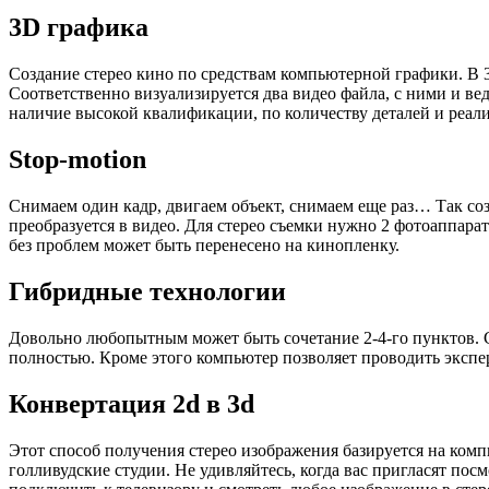
3D графика
Создание стерео кино по средствам компьютерной графики. В 3
Соответственно визуализируется два видео файла, с ними и ве
наличие высокой квалификации, по количеству деталей и реали
Stop-motion
Снимаем один кадр, двигаем объект, снимаем еще раз… Так соз
преобразуется в видео. Для стерео съемки нужно 2 фотоаппар
без проблем может быть перенесено на кинопленку.
Гибридные технологии
Довольно любопытным может быть сочетание 2-4-го пунктов. С
полностью. Кроме этого компьютер позволяет проводить эксп
Конвертация 2d в 3d
Этот способ получения стерео изображения базируется на ком
голливудские студии. Не удивляйтесь, когда вас пригласят по