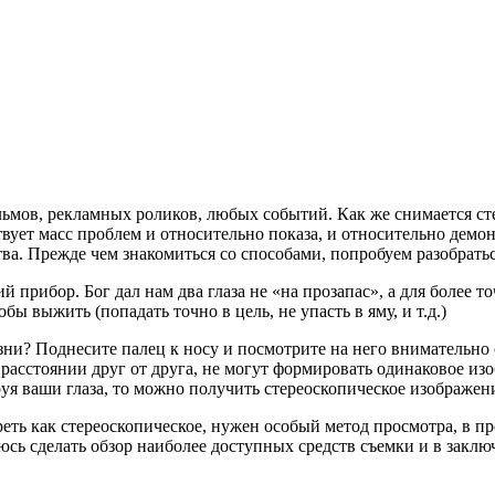
льмов, рекламных роликов, любых событий. Как же снимается с
твует масс проблем и относительно показа, и относительно дем
ва. Прежде чем знакомиться со способами, попробуем разобратьс
прибор. Бог дал нам два глаза не «на прозапас», а для более т
ы выжить (попадать точно в цель, не упасть в яму, и т.д.)
изни? Поднесите палец к носу и посмотрите на него внимательно
 расстоянии друг от друга, не могут формировать одинаковое из
уя ваши глаза, то можно получить стереоскопическое изображен
еть как стереоскопическое, нужен особый метод просмотра, в п
юсь сделать обзор наиболее доступных средств съемки и в заклю