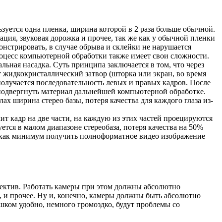
ьзуется одна пленка, ширина которой в 2 раза больше обычной.
ция, звуковая дорожка и прочее, так же как у обычной пленки
монстрировать, в случае обрыва и склейки не нарушается
процесс компьютерной обработки также имеет свои сложности.
ьная насадка. Суть принципа заключается в том, что через
 жидкокристаллический затвор (шторка или экран, во время
получается последовательность левых и правых кадров. После
подвергнуть материал дальнейшей компьютерной обработке.
ах ширина стерео базы, потеря качества для каждого глаза из-
ит кадр на две части, на каждую из этих частей проецируются
ется в малом диапазоне стереобаза, потеря качества на 50%
и как минимум получить полноформатное видео изображение
бъектив. Работать камеры при этом должны абсолютно
, и прочее. Ну и, конечно, камеры должны быть абсолютно
ишком удобно, немного громоздко, будут проблемы со