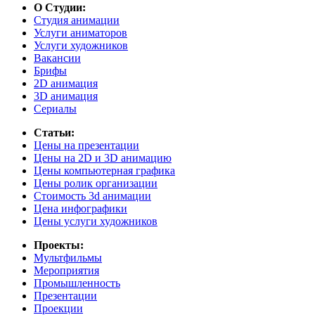
О Студии:
Студия анимации
Услуги аниматоров
Услуги художников
Вакансии
Брифы
2D анимация
3D анимация
Сериалы
Статьи:
Цены на презентации
Цены на 2D и 3D анимацию
Цены компьютерная графика
Цены ролик организации
Cтоимость 3d анимации
Цена инфографики
Цены услуги художников
Проекты:
Мультфильмы
Мероприятия
Промышленность
Презентации
Проекции