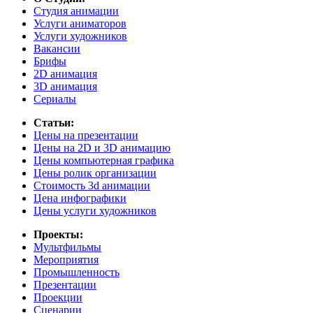
Студия анимации
Услуги аниматоров
Услуги художников
Вакансии
Брифы
2D анимация
3D анимация
Сериалы
Статьи:
Цены на презентации
Цены на 2D и 3D анимацию
Цены компьютерная графика
Цены ролик организации
Cтоимость 3d анимации
Цена инфографики
Цены услуги художников
Проекты:
Мультфильмы
Мероприятия
Промышленность
Презентации
Проекции
Сценарии