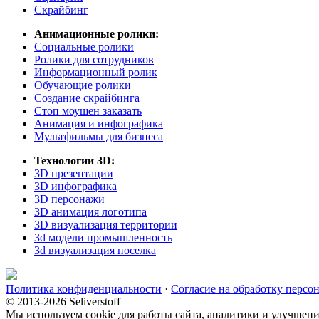
Скрайбинг
Анимационные ролики:
Социальные ролики
Ролики для сотрудников
Информационный ролик
Обучающие ролики
Создание скрайбинга
Стоп моушен заказать
Анимация и инфографика
Мультфильмы для бизнеса
Технологии 3D:
3D презентации
3D инфографика
3D персонажи
3D анимация логотипа
3D визуализация территории
3d модели промышленность
3d визуализация поселка
Политика конфиденциальности
·
Согласие на обработку персо
© 2013-2026 Seliverstoff
Мы используем cookie для работы сайта, аналитики и улучшени