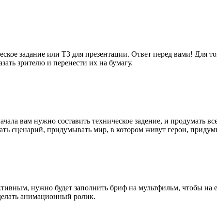
ское задание или ТЗ для презентации. Ответ перед вами! Для то
зать зрителю и перенести их на бумагу.
чала вам нужно составить техническое задение, и продумать вс
исать сценарий, придумывать мир, в котором живут герои, придум
тивным, нужно будет заполнить бриф на мультфильм, чтобы на ег
 делать анимационный ролик.