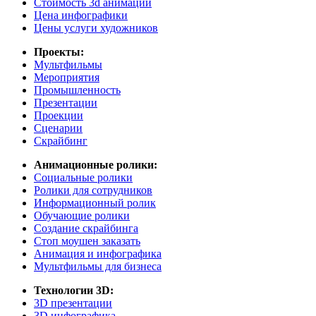
Cтоимость 3d анимации
Цена инфографики
Цены услуги художников
Проекты:
Мультфильмы
Мероприятия
Промышленность
Презентации
Проекции
Сценарии
Скрайбинг
Анимационные ролики:
Социальные ролики
Ролики для сотрудников
Информационный ролик
Обучающие ролики
Создание скрайбинга
Стоп моушен заказать
Анимация и инфографика
Мультфильмы для бизнеса
Технологии 3D:
3D презентации
3D инфографика