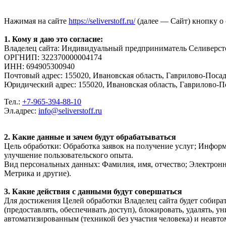
Нажимая на сайте
https://seliverstoff.ru/
(далее — Сайт) кнопку о 
1. Кому я даю это согласие:
Владелец сайта: Индивидуальный предприниматель Селиверст
ОРГНИП: 322370000004174
ИНН: 694905300940
Почтовый адрес:
155020, Ивановская область, Гаврилово-Посад
Юридический адрес: 155020, Ивановская область, Гаврилово-По
Тел.:
+7-965-394-88-10
Эл.адрес:
info@seliverstoff.ru
2. Какие данные и зачем будут обрабатываться
Цель обработки: Обработка заявок на получение услуг; Инфор
улучшение пользовательского опыта.
Вид персональных данных: Фамилия, имя, отчество; Электронн
Метрика и другие).
3. Какие действия с данными будут совершаться
Для достижения Целей обработки Владелец сайта будет собирать,
(предоставлять, обеспечивать доступ), блокировать, удалять,
автоматизированным (техникой без участия человека) и неавто