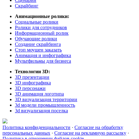
Сценарии
Скрайбинг
Анимационные ролики:
Социальные ролики
Ролики для сотрудников
Информационный ролик
Обучающие ролики
Создание скрайбинга
Стоп моушен заказать
Анимация и инфографика
Мультфильмы для бизнеса
Технологии 3D:
3D презентации
3D инфографика
3D персонажи
3D анимация логотипа
3D визуализация территории
3d модели промышленность
3d визуализация поселка
Политика конфиденциальности
·
Согласие на обработку
персональных данных
·
Согласие на рекламную рассылку
·
Политика в отношении файлов cookie